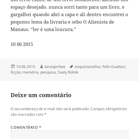
espaço desejado. nunca sorri tanto para um livro, e
gargalhei quando abri a capa e ali dentro encontrei o
pequeno lema da livraria e sebo O Alienista de
Manaus. “ler é uma loucura.”
10 06 2015
Publicado
Autor
Tags
10.06.2015
laranjaribas
esquizoanálise
,
Felix Guattari
,
em
ficção
,
memória
,
pesquisa
,
Suely Rolnik
Deixe um comentário
O seu endereço de e-mail não será publicado.
Campos obrigatórios
são marcados com
*
COMENTÁRIO
*