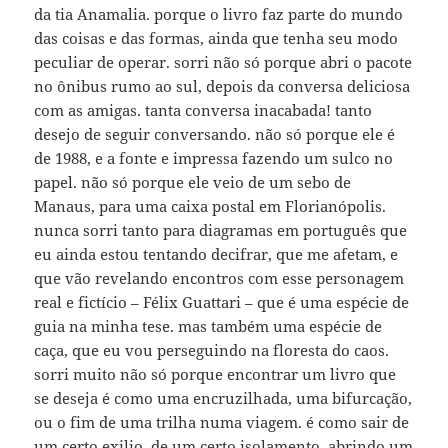
da tia Anamalia. porque o livro faz parte do mundo
das coisas e das formas, ainda que tenha seu modo
peculiar de operar. sorri não só porque abri o pacote
no ônibus rumo ao sul, depois da conversa deliciosa
com as amigas. tanta conversa inacabada! tanto
desejo de seguir conversando. não só porque ele é
de 1988, e a fonte e impressa fazendo um sulco no
papel. não só porque ele veio de um sebo de
Manaus, para uma caixa postal em Florianópolis.
nunca sorri tanto para diagramas em português que
eu ainda estou tentando decifrar, que me afetam, e
que vão revelando encontros com esse personagem
real e fictício – Félix Guattari – que é uma espécie de
guia na minha tese. mas também uma espécie de
caça, que eu vou perseguindo na floresta do caos.
sorri muito não só porque encontrar um livro que
se deseja é como uma encruzilhada, uma bifurcação,
ou o fim de uma trilha numa viagem. é como sair de
um certo exilio, de um certo isolamento, abrindo um